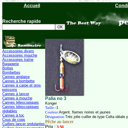
Accueil
Condi
Recherche rapide
Accessoires divers
Accessoires mouche
Accessoires traîne
Bagagerie
Bottes
Bombettes
Cannes anglaise
Cannes à bombette
Cannes à carpe et gros
poissons
Cannes à lancer
Cannes à mouche
Palia no 3
Cannes télescopiques
Konger
Cannes télescopiques
Taille:
-1
réglables
Couleur:
Argent, flames noires et jaunes
Cannes à toc
Désignation:
Très jolie cuiller de type Celta idéale
Cous de coqs
Pêche au lancer
Cuillers lancer ondulantes
Prix :
3.50