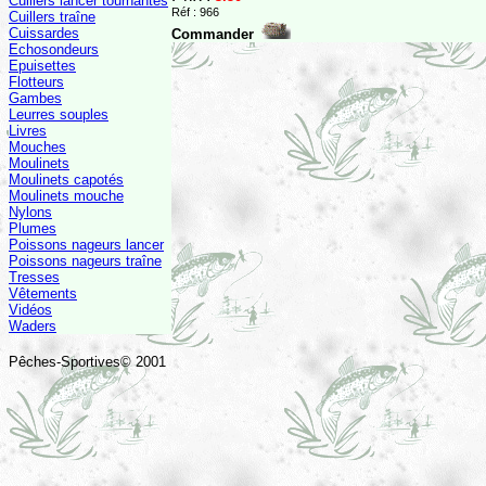
Cuillers lancer tournantes
Réf : 966
Cuillers traîne
Cuissardes
Commander
Echosondeurs
Epuisettes
Flotteurs
Gambes
Leurres souples
Livres
Mouches
Moulinets
Moulinets capotés
Moulinets mouche
Nylons
Plumes
Poissons nageurs lancer
Poissons nageurs traîne
Tresses
Vêtements
Vidéos
Waders
Pêches-Sportives© 2001