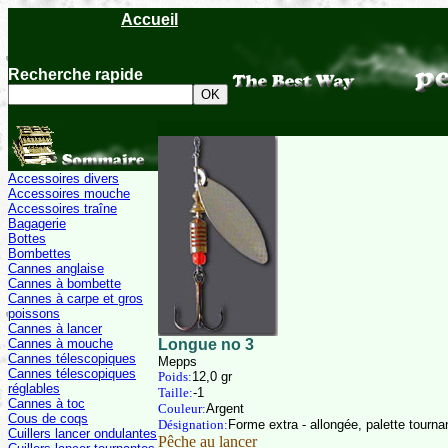
Accueil
Recherche rapide
Accessoires divers
Accessoires mouche
Accessoires traîne
Bagagerie
Bottes
Bombettes
Cannes anglaise
Cannes à bombette
Cannes à carpe et gros
poissons
Cannes à lancer
Cannes à mouche
Longue no 3
Cannes télescopiques
Mepps
Cannes télescopiques
Poids:
12,0 gr
réglables
Taille:
-1
Cannes à toc
Couleur:
Argent
Cous de coqs
Désignation:
Forme extra - allongée, palette tournan
Cuillers lancer ondulantes
Pêche au lancer