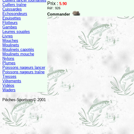
Cuillers lancer tournantes
Prix :
5.90
Cuillers traîne
Réf : 926
Cuissardes
Echosondeurs
Commander
Epuisettes
Flotteurs
Gambes
Leurres souples
Livres
Mouches
Moulinets
Moulinets capotés
Moulinets mouche
Nylons
Plumes
Poissons nageurs lancer
Poissons nageurs traîne
Tresses
Vêtements
Vidéos
Waders
Pêches-Sportives© 2001