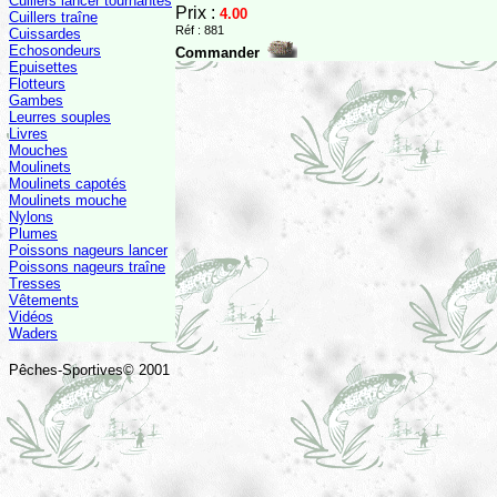
Cuillers lancer tournantes
Prix :
4.00
Cuillers traîne
Réf : 881
Cuissardes
Echosondeurs
Commander
Epuisettes
Flotteurs
Gambes
Leurres souples
Livres
Mouches
Moulinets
Moulinets capotés
Moulinets mouche
Nylons
Plumes
Poissons nageurs lancer
Poissons nageurs traîne
Tresses
Vêtements
Vidéos
Waders
Pêches-Sportives© 2001