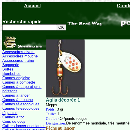
Accueil
Condi
Recherche rapide
Accessoires divers
Accessoires mouche
Accessoires traîne
Bagagerie
Bottes
Bombettes
Cannes anglaise
Cannes à bombette
Cannes à carpe et gros
poissons
Cannes à lancer
Cannes à mouche
Aglia décorée 1
Cannes télescopiques
Mepps
Cannes télescopiques
Poids:
3 gr
réglables
Taille:
-1
Cannes à toc
Couleur:
Or/points rouges
Cous de coqs
Désignation:
De renommée mondiale, très meurtriè
Cuillers lancer ondulantes
Pêche au lancer