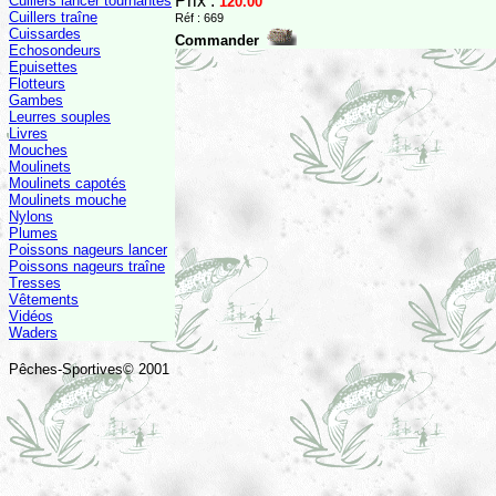
Prix :
Cuillers lancer tournantes
120.00
Cuillers traîne
Réf : 669
Cuissardes
Commander
Echosondeurs
Epuisettes
Flotteurs
Gambes
Leurres souples
Livres
Mouches
Moulinets
Moulinets capotés
Moulinets mouche
Nylons
Plumes
Poissons nageurs lancer
Poissons nageurs traîne
Tresses
Vêtements
Vidéos
Waders
Pêches-Sportives© 2001