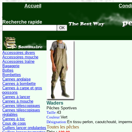
Accueil
Condi
Recherche rapide
Accessoires divers
Accessoires mouche
Accessoires traîne
Bagagerie
Bottes
Bombettes
Cannes anglaise
Cannes à bombette
Cannes à carpe et gros
poissons
Cannes à lancer
Cannes à mouche
Waders
Cannes télescopiques
Pêches Sportives
Cannes télescopiques
Taille:
43
réglables
Couleur:
Vert
Cannes à toc
Désignation:
En tissu perlon, caoutchouté, imperm
Cous de coqs
Toutes les pêches
Cuillers lancer ondulantes