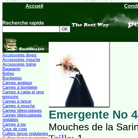
Accueil
Condi
Recherche rapide
Accessoires divers
Accessoires mouche
Accessoires traîne
Bagagerie
Bottes
Bombettes
Cannes anglaise
Cannes à bombette
Cannes à carpe et gros
poissons
Cannes à lancer
Cannes à mouche
Emergente No 4
Cannes télescopiques
Cannes télescopiques
réglables
Mouches de la Sari
Cannes à toc
Cous de coqs
Cuillers lancer ondulantes