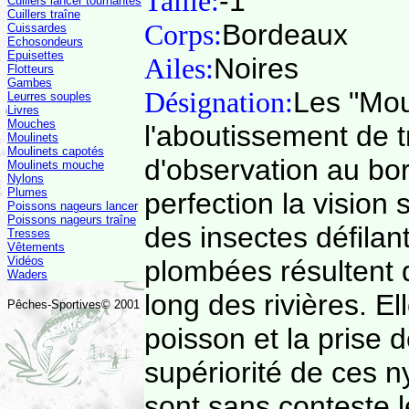
Taille:
-1
Cuillers lancer tournantes
Cuillers traîne
Corps:
Bordeaux
Cuissardes
Echosondeurs
Epuisettes
Ailes:
Noires
Flotteurs
Gambes
Désignation:
Les "Mou
Leurres souples
Livres
Mouches
l'aboutissement de 
Moulinets
Moulinets capotés
d'observation au bor
Moulinets mouche
Nylons
Plumes
perfection la vision
Poissons nageurs lancer
Poissons nageurs traîne
des insectes défilan
Tresses
Vêtements
Vidéos
plombées résultent d
Waders
long des rivières. E
Pêches-Sportives© 2001
poisson et la prise 
supériorité de ces 
sont sans conteste l