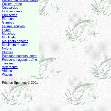
Cuillers lancer tournantes
Cuillers traîne
Cuissardes
Echosondeurs
Epuisettes
Flotteurs
Gambes
Leurres souples
Livres
Mouches
Moulinets
Moulinets capotés
Moulinets mouche
Nylons
Plumes
Poissons nageurs lancer
Poissons nageurs traîne
Tresses
Vêtements
Vidéos
Waders
Pêches-Sportives© 2001