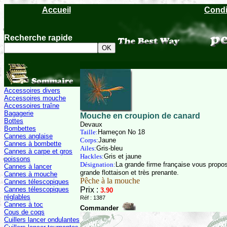
Accueil
Condi
Recherche rapide
Accessoires divers
Accessoires mouche
Accessoires traîne
Bagagerie
Mouche en croupion de canard
Bottes
Devaux
Bombettes
Taille:
Hameçon No 18
Cannes anglaise
Corps:
Jaune
Cannes à bombette
Ailes:
Gris-bleu
Cannes à carpe et gros
Hackles:
Gris et jaune
poissons
Désignation:
La grande firme française vous propo
Cannes à lancer
grande flottaison et très prenante.
Cannes à mouche
Pêche à la mouche
Cannes télescopiques
Cannes télescopiques
Prix :
3.90
réglables
Réf : 1387
Cannes à toc
Commander
Cous de coqs
Cuillers lancer ondulantes